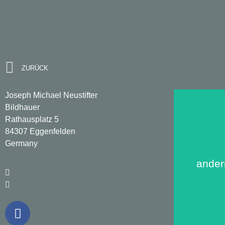
Grabzeic
ZURÜCK
Joseph Michael Neustifter
Bildhauer
Rathausplatz 5
84307 Eggenfelden
Germany
ander
08721-1821
info@neustifter.de