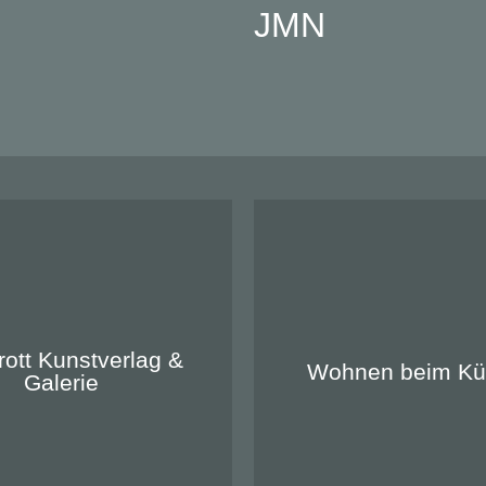
JMN
anderrott
Zu unseren Apartme
rott Kunstverlag &
Wohnen beim Kün
Galerie