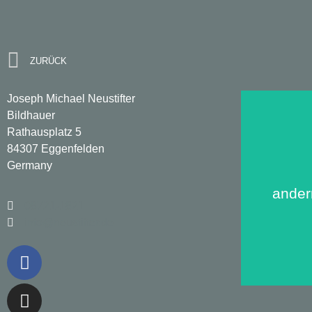
Kreuzepit
ZURÜCK
Joseph Michael Neustifter
Bildhauer
Rathausplatz 5
84307 Eggenfelden
Germany
ander
08721-1821
info@neustifter.de