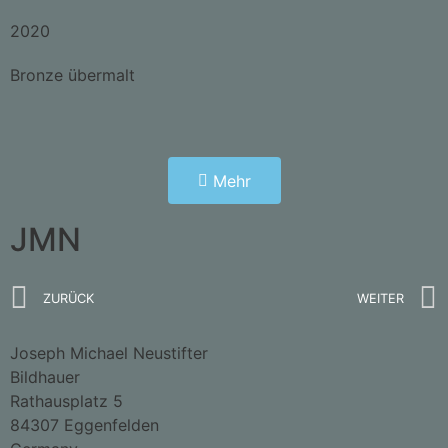
2020
Bronze übermalt
Mehr
JMN
ZURÜCK
WEITER
Joseph Michael Neustifter
Bildhauer
Rathausplatz 5
84307 Eggenfelden