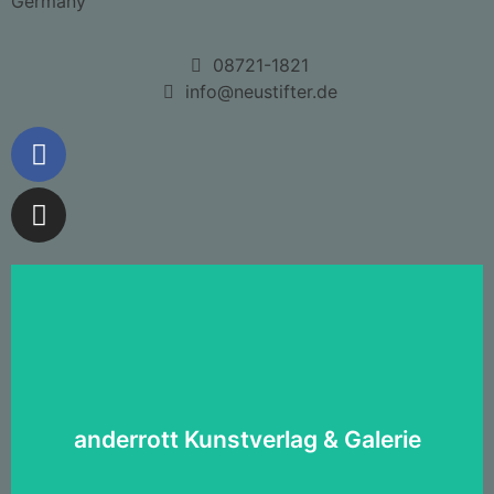
Germany
Spaltung II
08721-1821
info@neustifter.de
anderrott
anderrott Kunstverlag & Galerie