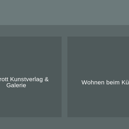
anderrott
Zu unseren Apartme
rott Kunstverlag &
Wohnen beim Kün
Galerie