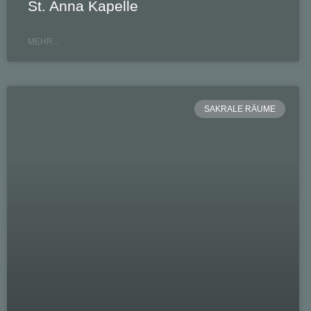
St. Anna Kapelle
MEHR...
SAKRALE RÄUME
Basilika S