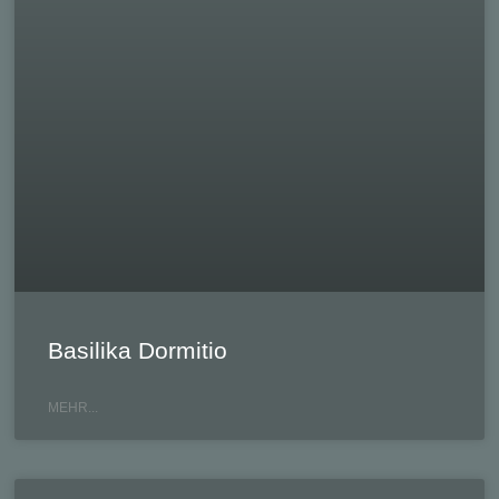
Basilika Dormitio
MEHR...