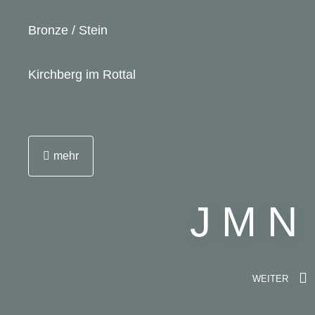
Bronze / Stein
Kirchberg im Rottal
Altarraumgestaltung mit Altar, Ambo, Sedilien,
Tabernakel, Osterleuchter, Altarleuchter, Gehäuse
mehr
für HL. Öle, Kerzenbank, Vortragekreuz
JMN
WEITER