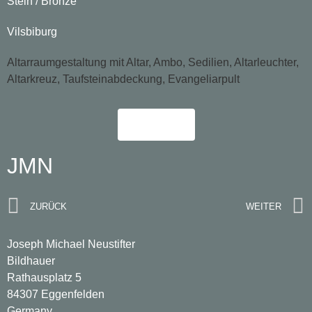
Stein / Bronze
Vilsbiburg
Altarraumgestaltung mit Altar, Ambo, Sedilien, Altarleuchter,
Altarkreuz, Taufsteinabdeckung, Evangeliarpult
Mehr
JMN
ZURÜCK
WEITER
Joseph Michael Neustifter
Bildhauer
Rathausplatz 5
84307 Eggenfelden
Germany