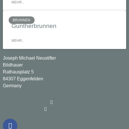
MEHR...
BRUNNEN
Guntherbrunnen
MEHR...
Marienbrunnen
Joseph Michael Neustifter
Bildhauer
Rathausplatz 5
84307 Eggenfelden
Germany
08721-1821
info@neustifter.de